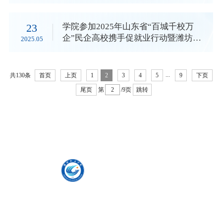
23
学院参加2025年山东省“百城千校万
企”民企高校携手促就业行动暨潍坊市
2025.05
职教活动周
...
共130条
首页
上页
1
2
3
4
5
9
下页
尾页
第
/9页
跳转
中华人民共和国教育部
山东省教育厅
现代高等职业技术教育网
全国征兵网
潍坊市政府