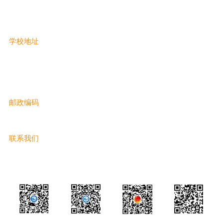
潍坊文明网
潍坊好人
学校地址
滨海校址：山东省潍坊市滨海经济技术开发区央子街道汉江东
一街02999号
奎文校址：山东省潍坊市东风东街8029号
邮政编码
滨海校区：262737
奎文校区：261041
联系我们
值班电话：0536-3083601
招生电话：0536-8527126 8218945 3083621
微信公众号
微信视频号
潍职团委
学校接诉即