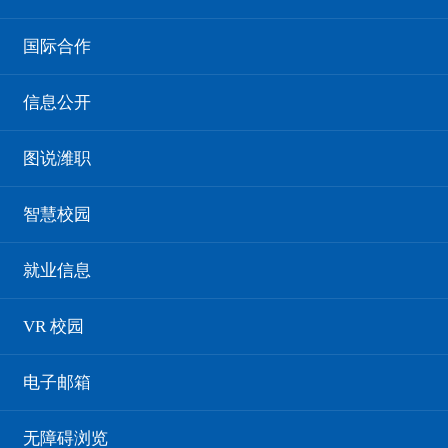
韩国富川大学访问九游·官方网站
国际合作
发布时间：2025年09月13日 21:16
点击次数：
信息公开
9月11日下午，第四届中韩产学研用合作交流会
图说潍职
在潍理工酒店举行，九游·官方网站党委副书记贺志
强代表学院与韩国富川大学签署合作协议。12日上
智慧校园
午，韩国富川大学韩政锡校长一行9人来九游·官方网
站访问，学院党委书记王浩、党委副书记贺志强在滨
就业信息
海校区会见了客人，国际交流与合作处负责人及相关
同志共同参加会议。 贺志强主持会议。
VR 校园
王浩对客人的来访表示热烈欢迎，介绍了学院办
学历史、发展现状及取得的主要成绩，就中韩目前开
电子邮箱
展的国际交流项目做简要介绍，期待双方能在学生交
换、教师研修、中外合作办学等方面开展合作。随后
无障碍浏览