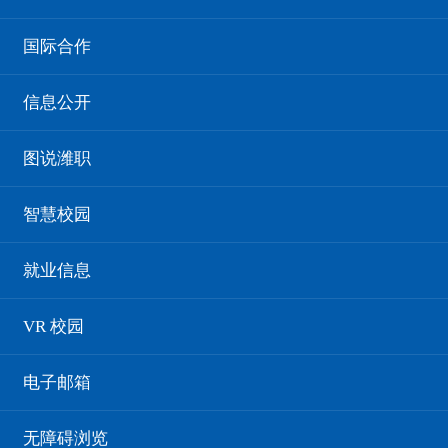
山东省产教融合综合服务平台调研组来九游·
国际合作
官方网站调研交流
发布时间：2025年09月20日 08:12
点击次数：
信息公开
图说潍职
9月19日下午，山东省产教融合综合服务平台主
任陈有良、副主任王宪功等一行6人莅临九游·官方网
智慧校园
站进行调研交流。学院党委书记王浩出席座谈会，副
院长陈美霞，科技处、国际交流与合作处、信息工程
就业信息
学院相关负责同志参与交流。
王浩对陈有良一行的到来表示热烈欢迎，并介绍
VR 校园
了学院近年来的发展概况与未来规划，重点分享了在
产教融合、国际化办学和社会服务等领域取得的成
电子邮箱
果。他指出，产教融合是职业教育的基本办学模式，
希望以此次交流为契机，充分借助平台资源优势，未
无障碍浏览