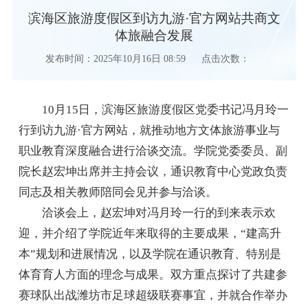
滨海区旅游度假区到访九游·官方网站共商文
体旅融合发展
发布时间：2025年10月16日 08:59
点击次数：
10月15日，滨海区旅游度假区党委书记冯月玲一
行到访九游·官方网站，就推动地方文体旅游事业与
职业教育深度融合进行洽谈交流。学院党委委员、副
院长赵宏坤出席并主持会议，通识教育中心党政负责
同志及相关教师陪同会见并参与洽谈。
洽谈会上，赵宏坤对冯月玲一行的到来表示欢
迎，并介绍了学院近年来取得的主要成果，“建高升
本”规划和进展情况，以及学院在通识教育、特别是
体育育人方面的理念与成果。双方重点探讨了共建参
赛球队出战潍坊市足球超级联赛事宜，并就合作举办